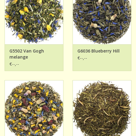
G5502 Van Gogh
G6036 Blueberry Hill
melange
€--,--
€--,--