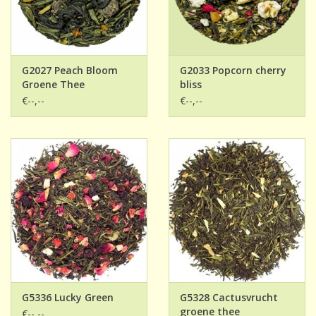
G2027 Peach Bloom
G2033 Popcorn cherry
Groene Thee
bliss
€--,--
€--,--
G5336 Lucky Green
G5328 Cactusvrucht
groene thee
€--,--