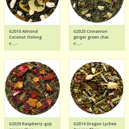
G2010 Almond
G2025 Cinnamon
Coconut Oolong
ginger green chai
€--,--
€--,--
G2029 Raspberry-goji
G2014 Dragon Lychee