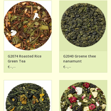
G2074 Roasted Rice
G2040 Groene thee
Green Tea
nanamunt
€--,--
€--,--