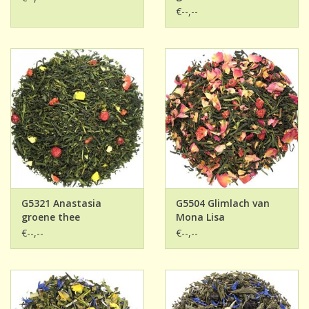
€--,--
G5321 Anastasia
G5504 Glimlach van
groene thee
Mona Lisa
€--,--
€--,--