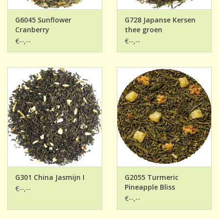
G6045 Sunflower
G728 Japanse Kersen
Cranberry
thee groen
€--,--
€--,--
G301 China Jasmijn I
G2055 Turmeric
Pineapple Bliss
€--,--
€--,--