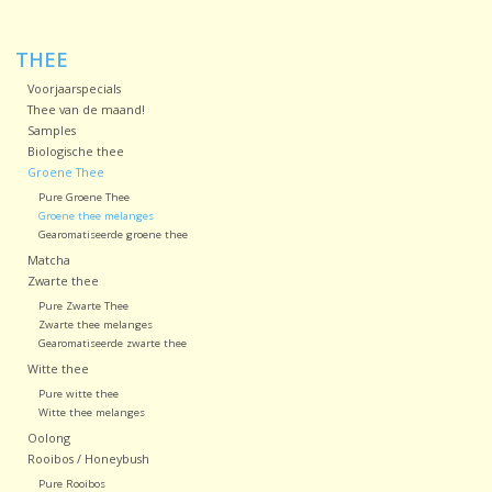
Sale!
THEE
Voorjaarspecials
Laatste kans!
Thee van de maand!
Samples
Biologische thee
Groene Thee
Pure Groene Thee
Groene thee melanges
Gearomatiseerde groene thee
Matcha
Zwarte thee
Pure Zwarte Thee
Zwarte thee melanges
Gearomatiseerde zwarte thee
Witte thee
Pure witte thee
Witte thee melanges
Oolong
Rooibos / Honeybush
Pure Rooibos