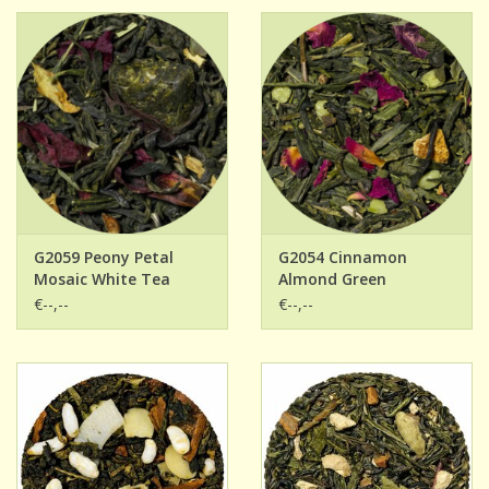
G2059 Peony Petal
G2054 Cinnamon
Mosaic White Tea
Almond Green
€--,--
€--,--