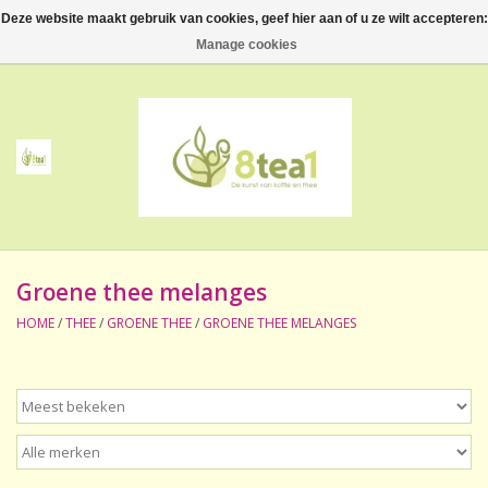
Deze website maakt gebruik van cookies, geef hier aan of u ze wilt accepteren:
0 Artikelen - €--,--
Manage cookies
Home
Thee
Koffie
Groene thee melanges
Accessoires
HOME
/
THEE
/
GROENE THEE
/
GROENE THEE MELANGES
NIEUW! Verpakte thee
BeppeDeli en 8tea1
Contact