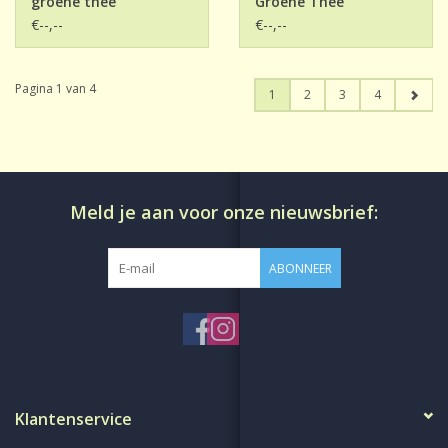
groene thee
Groene Thee
€--,--
€--,--
Pagina 1 van 4
1
2
3
4
Meld je aan voor onze nieuwsbrief:
ABONNEER
Klantenservice