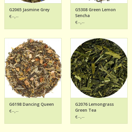
G2065 Jasmine Grey
G5308 Green Lemon
Sencha
€--,--
€--,--
G6198 Dancing Queen
G2076 Lemongrass
Green Tea
€--,--
€--,--