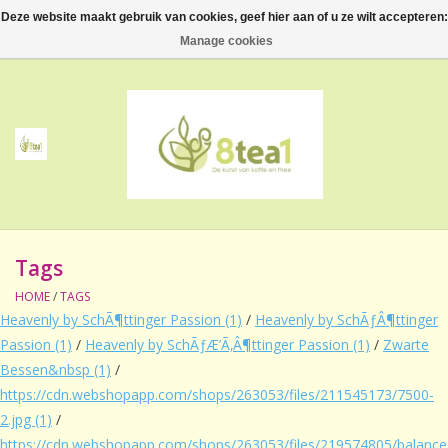
Deze website maakt gebruik van cookies, geef hier aan of u ze wilt accepteren:
0 Artikelen - €--,--
Manage cookies
Home
Thee
Koffie
Tags
Accessoires
HOME
/
TAGS
Heavenly by SchÃ¶ttinger Passion
(1)
/
Heavenly by SchÃƒÂ¶ttinger
NIEUW! Verpakte thee
Passion
(1)
/
Heavenly by SchÃƒÆ’Ã‚Â¶ttinger Passion
(1)
/
Zwarte
Bessen&nbsp
(1)
/
BeppeDeli en 8tea1
https://cdn.webshopapp.com/shops/263053/files/211545173/7500-
2.jpg
(1)
/
Contact
https://cdn.webshopapp.com/shops/263053/files/219574805/balance