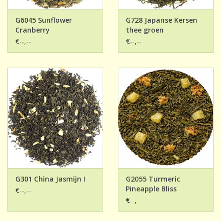
G6045 Sunflower
G728 Japanse Kersen
Cranberry
thee groen
€--,--
€--,--
G301 China Jasmijn I
G2055 Turmeric
Pineapple Bliss
€--,--
€--,--