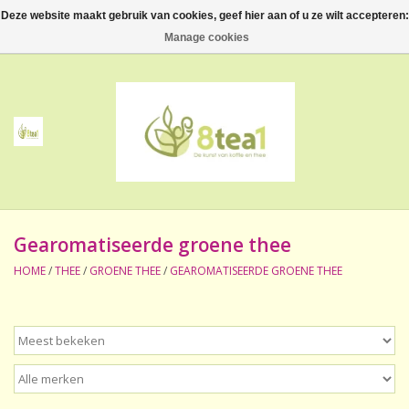
Deze website maakt gebruik van cookies, geef hier aan of u ze wilt accepteren:
0 Artikelen - €--,--
Manage cookies
Home
Thee
Koffie
Gearomatiseerde groene thee
Accessoires
HOME
/
THEE
/
GROENE THEE
/
GEAROMATISEERDE GROENE THEE
NIEUW! Verpakte thee
BeppeDeli en 8tea1
Contact