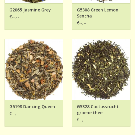
G2065 Jasmine Grey
G5308 Green Lemon
Sencha
€--,--
€--,--
G6198 Dancing Queen
G5328 Cactusvrucht
groene thee
€--,--
€--,--