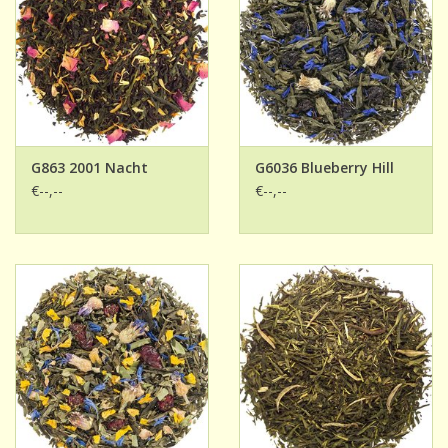
G863 2001 Nacht
G6036 Blueberry Hill
€--,--
€--,--