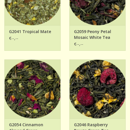
G2041 Tropical Mate
G2059 Peony Petal
Mosaic White Tea
€--,--
€--,--
G2054 Cinnamon
G2046 Raspberry