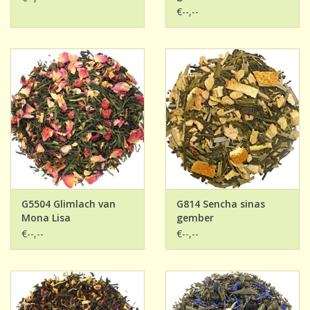
€--,--
G5504 Glimlach van
G814 Sencha sinas
Mona Lisa
gember
€--,--
€--,--