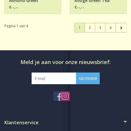
Almond Green
Rouge Green Tea
€--,--
€--,--
Pagina 1 van 4
1
2
3
4
Meld je aan voor onze nieuwsbrief:
ABONNEER
Klantenservice