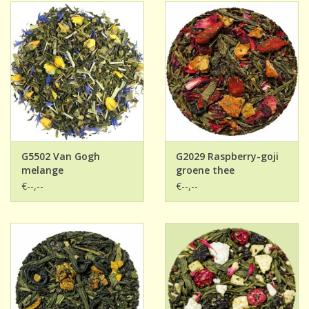
G5502 Van Gogh
G2029 Raspberry-goji
melange
groene thee
€--,--
€--,--