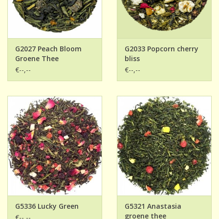
G2027 Peach Bloom
G2033 Popcorn cherry
Groene Thee
bliss
€--,--
€--,--
G5336 Lucky Green
G5321 Anastasia
groene thee
€--,--