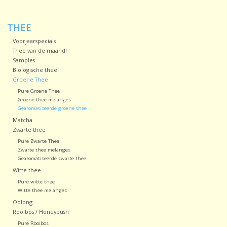
Sale!
THEE
Voorjaarspecials
Laatste kans!
Thee van de maand!
Samples
Biologische thee
Groene Thee
Pure Groene Thee
Groene thee melanges
Gearomatiseerde groene thee
Matcha
Zwarte thee
Pure Zwarte Thee
Zwarte thee melanges
Gearomatiseerde zwarte thee
Witte thee
Pure witte thee
Witte thee melanges
Oolong
Rooibos / Honeybush
Pure Rooibos