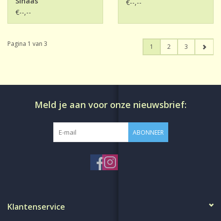
Sinaas
€--,--
€--,--
Pagina 1 van 3
1
2
3
Meld je aan voor onze nieuwsbrief:
ABONNEER
Klantenservice