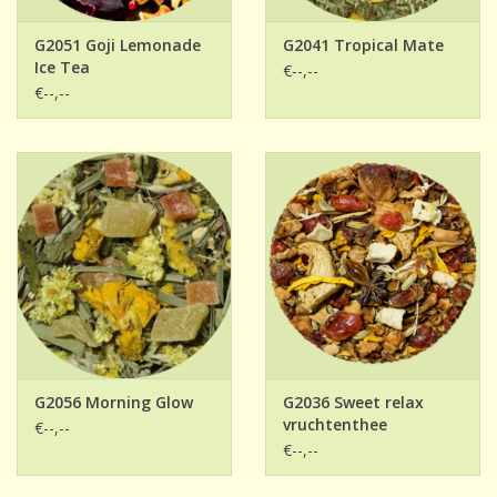
G2051 Goji Lemonade
G2041 Tropical Mate
Ice Tea
€--,--
€--,--
G2056 Morning Glow
G2036 Sweet relax
vruchtenthee
€--,--
€--,--