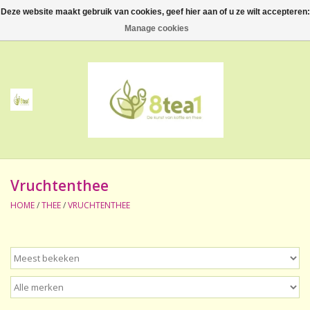
Deze website maakt gebruik van cookies, geef hier aan of u ze wilt accepteren:
0 Artikelen - €--,--
Manage cookies
Home
Thee
Koffie
Vruchtenthee
Accessoires
HOME
/
THEE
/
VRUCHTENTHEE
NIEUW! Verpakte thee
BeppeDeli en 8tea1
Contact