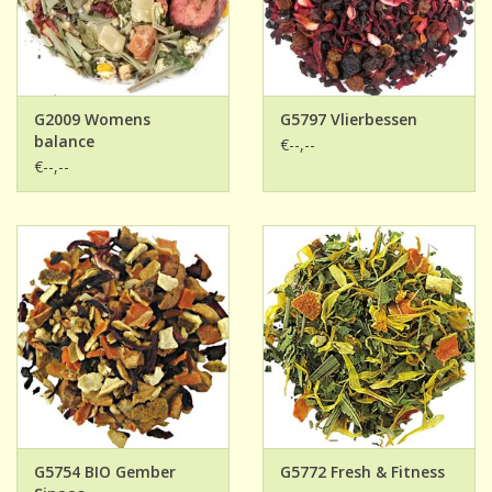
G2009 Womens
G5797 Vlierbessen
balance
€--,--
€--,--
G5754 BIO Gember
G5772 Fresh & Fitness