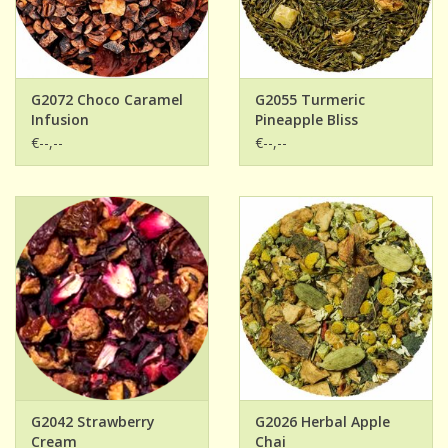
G2072 Choco Caramel
G2055 Turmeric
Infusion
Pineapple Bliss
€--,--
€--,--
G2042 Strawberry
G2026 Herbal Apple
Cream
Chai