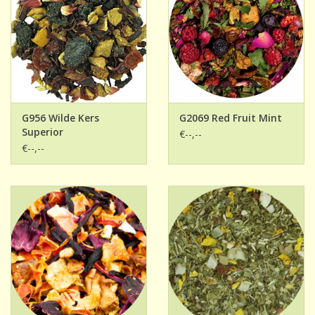
G956 Wilde Kers
G2069 Red Fruit Mint
Superior
€--,--
€--,--