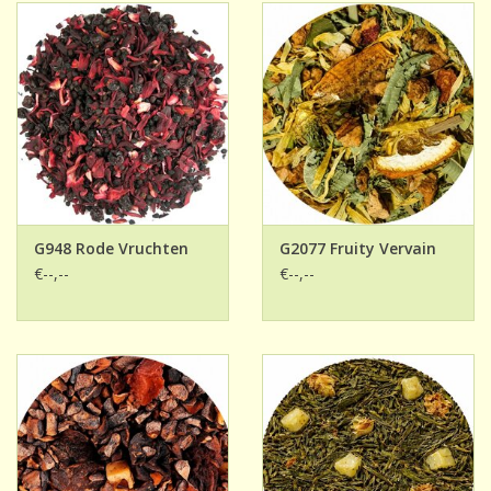
G948 Rode Vruchten
G2077 Fruity Vervain
€--,--
€--,--