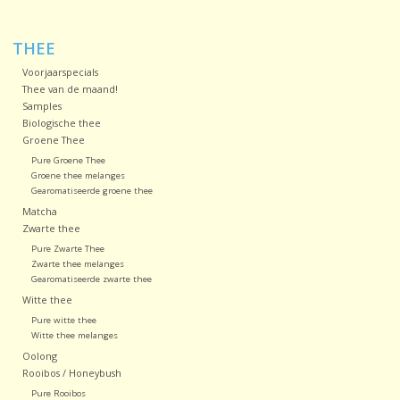
Sale!
THEE
Voorjaarspecials
Laatste kans!
Thee van de maand!
Samples
Biologische thee
Groene Thee
Pure Groene Thee
Groene thee melanges
Gearomatiseerde groene thee
Matcha
Zwarte thee
Pure Zwarte Thee
Zwarte thee melanges
Gearomatiseerde zwarte thee
Witte thee
Pure witte thee
Witte thee melanges
Oolong
Rooibos / Honeybush
Pure Rooibos