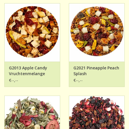
G2013 Apple Candy
G2021 Pineapple Peach
Vruchtenmelange
Splash
€--,--
€--,--