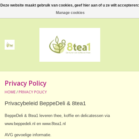
Deze website maakt gebruik van cookies, geef hier aan of u ze wilt accepteren:
0 Artikelen - €--,--
Manage cookies
Home
Thee
Koffie
Privacy Policy
Accessoires
HOME
/
PRIVACY POLICY
NIEUW! Verpakte thee
Privacybeleid BeppeDeli & 8tea1
BeppeDeli & 8tea1
leveren thee, koffie en delicatessen via
BeppeDeli en 8tea1
www.beppedeli.nl en www.8tea1.nl
Contact
AVG gevoelige informatie.