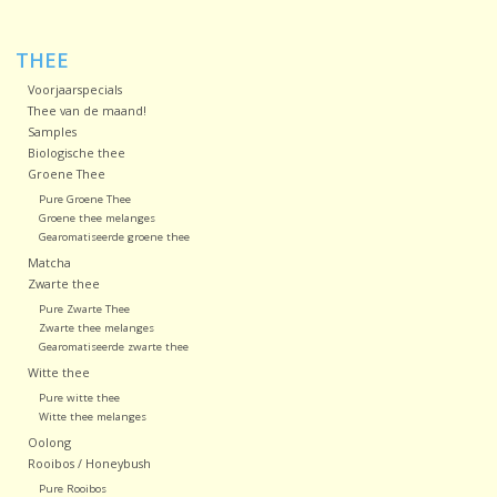
Sale!
THEE
Voorjaarspecials
Laatste kans!
Thee van de maand!
Samples
Biologische thee
Groene Thee
Pure Groene Thee
Groene thee melanges
Gearomatiseerde groene thee
Matcha
Zwarte thee
Pure Zwarte Thee
Zwarte thee melanges
Gearomatiseerde zwarte thee
Witte thee
Pure witte thee
Witte thee melanges
Oolong
Rooibos / Honeybush
Pure Rooibos