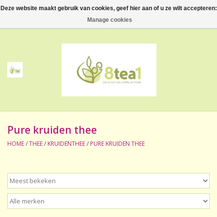
Deze website maakt gebruik van cookies, geef hier aan of u ze wilt accepteren:
0 Artikelen - €--,--
Manage cookies
Home
Thee
Koffie
Pure kruiden thee
Accessoires
HOME
/
THEE
/
KRUIDENTHEE
/
PURE KRUIDEN THEE
NIEUW! Verpakte thee
BeppeDeli en 8tea1
Contact