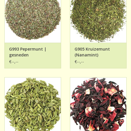
G993 Pepermunt |
G905 Kruizemunt
gesneden
(Nanamint)
€--,--
€--,--