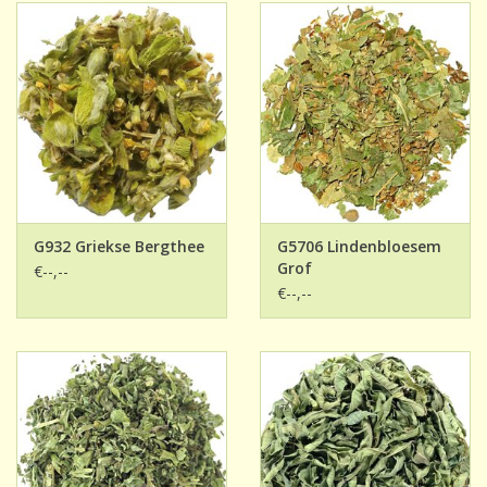
G932 Griekse Bergthee
G5706 Lindenbloesem
Grof
€--,--
€--,--