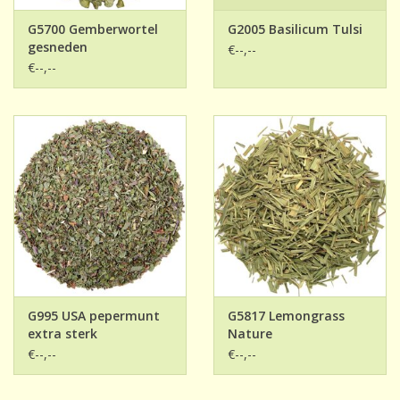
G5700 Gemberwortel
G2005 Basilicum Tulsi
gesneden
€--,--
€--,--
G995 USA pepermunt
G5817 Lemongrass
extra sterk
Nature
€--,--
€--,--