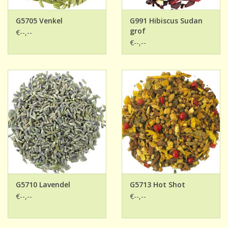
G5705 Venkel
G991 Hibiscus Sudan
grof
€--,--
€--,--
G5710 Lavendel
G5713 Hot Shot
€--,--
€--,--