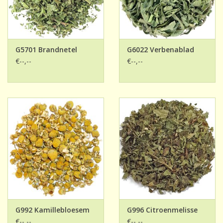
G5701 Brandnetel
G6022 Verbenablad
€--,--
€--,--
G992 Kamillebloesem
G996 Citroenmelisse
€--,--
€--,--