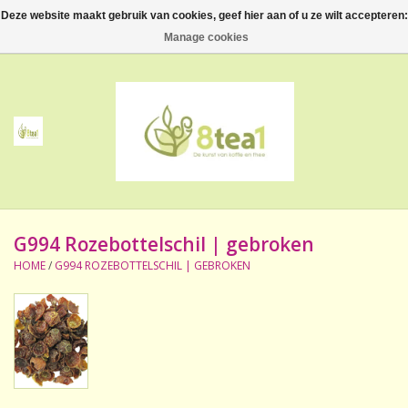
Deze website maakt gebruik van cookies, geef hier aan of u ze wilt accepteren:
0 Artikelen - €--,--
Manage cookies
Home
Thee
Koffie
G994 Rozebottelschil | gebroken
Accessoires
HOME
/
G994 ROZEBOTTELSCHIL | GEBROKEN
NIEUW! Verpakte thee
BeppeDeli en 8tea1
Contact