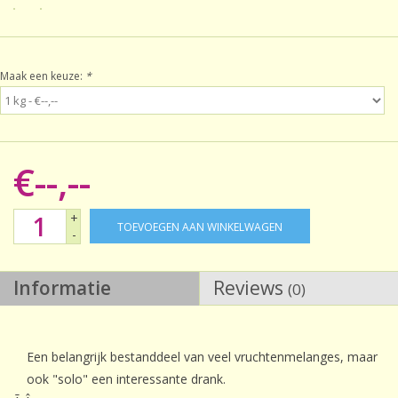
Sale!
Maak een keuze:
*
Laatste kans!
€--,--
+
TOEVOEGEN AAN WINKELWAGEN
-
Informatie
Reviews
(0)
Een belangrijk bestanddeel van veel vruchtenmelanges, maar
ook "solo" een interessante drank.