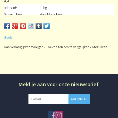
Ã‚Â
Inhoud:
1 kg
Soort thee:
Vruchtenthee
Oorsprong:
Mengsel
Smaak:
Natuurlijk
Gezoet:
Geen
Geels
CafeÃƒÂ¯neÃ¢â‚¬Â¨:
CafeÃƒÂ¯nevrij
Aan verlanglijst toevoegen
Productie:
conventioneel
/
Toevoegen om te vergelijken
/
Afdrukken
Bereiding:
Losse thee in aromadichte verpakking
Meld je aan voor onze nieuwsbrief:
ABONNEER