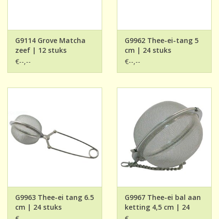
G9114 Grove Matcha
G9962 Thee-ei-tang 5
zeef | 12 stuks
cm | 24 stuks
€--,--
€--,--
G9963 Thee-ei tang 6.5
G9967 Thee-ei bal aan
cm | 24 stuks
ketting 4,5 cm | 24
stuks
€--,--
€--,--