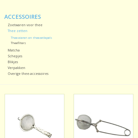
Sale!
ACCESSOIRES
Zoetwaren voor thee
Laatste kans!
Thee zetten
Thee-eieren en theezetlepels
Theefilters
Matcha
Schepjes
Blikjes
Verpakken
Overige thee-accessoires