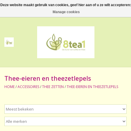
Deze website maakt gebruik van cookies, geef hier aan of u ze wilt accepteren:
0 Artikelen - €--,--
Manage cookies
Home
Thee
Koffie
Thee-eieren en theezetlepels
Accessoires
HOME
/
ACCESSOIRES
/
THEE ZETTEN
/
THEE-EIEREN EN THEEZETLEPELS
NIEUW! Verpakte thee
BeppeDeli en 8tea1
Contact