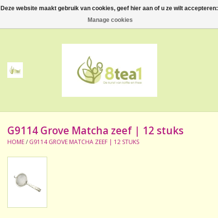
Deze website maakt gebruik van cookies, geef hier aan of u ze wilt accepteren:
0 Artikelen - €--,--
Manage cookies
Home
Thee
Koffie
G9114 Grove Matcha zeef | 12 stuks
Accessoires
HOME
/
G9114 GROVE MATCHA ZEEF | 12 STUKS
NIEUW! Verpakte thee
BeppeDeli en 8tea1
Contact