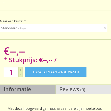
Sale!
Maak een keuze:
*
Laatste kans!
€--,--
* Stukprijs: €--,-- /
+
TOEVOEGEN AAN WINKELWAGEN
-
Informatie
Reviews
(0)
Met deze hoogwaardige matcha zeef bereid je moeiteloos