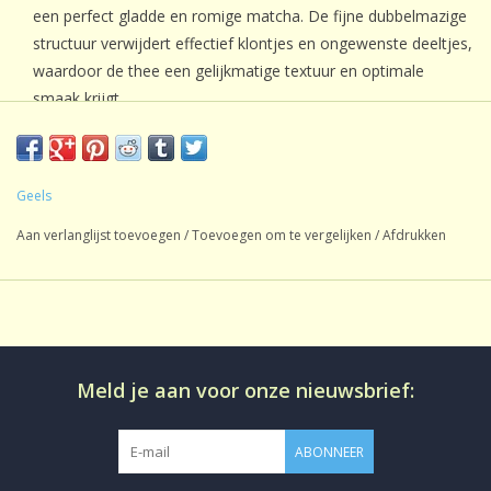
een perfect gladde en romige matcha. De fijne dubbelmazige
structuur verwijdert effectief klontjes en ongewenste deeltjes,
waardoor de thee een gelijkmatige textuur en optimale
smaak krijgt.
Door je matcha vooraf te zeven, verbeter je niet alleen de
consistentie, maar ook de kwaliteit van elke kop. Het resultaat
is een zijdezachte, professioneel bereide matcha zoals
Geels
bedoeld.
Aan verlanglijst toevoegen
/
Toevoegen om te vergelijken
/
Afdrukken
Deze matcha zeef is daarom een onmisbaar hulpmiddel voor
iedereen die het maximale uit zijn matcha wil halen.
Per 12 stuks
Meld je aan voor onze nieuwsbrief:
ABONNEER