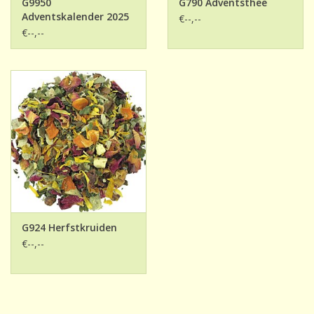
G9950
G790 Adventsthee
Adventskalender 2025
€--,--
6 stuks - LAATSTE
€--,--
KANS
G924 Herfstkruiden
€--,--