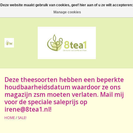
Deze website maakt gebruik van cookies, geef hier aan of u ze wilt accepteren:
0 Artikelen - €--,--
Manage cookies
Home
Thee
Koffie
Deze theesoorten hebben een beperkte
Accessoires
houdbaarheidsdatum waardoor ze ons
magazijn zsm moeten verlaten. Mail mij
NIEUW! Verpakte thee
voor de speciale saleprijs op
irene@8tea1.nl
!
BeppeDeli en 8tea1
HOME
/
SALE!
Contact