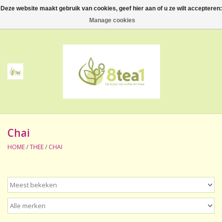
Deze website maakt gebruik van cookies, geef hier aan of u ze wilt accepteren:
0 Artikelen - €--,--
Manage cookies
Home
Thee
Koffie
Chai
Accessoires
HOME
/
THEE
/
CHAI
NIEUW! Verpakte thee
BeppeDeli en 8tea1
Contact