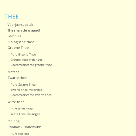
Sale!
THEE
Voorjaarspecials
Laatste kans!
Thee van de maand!
Samples
Biologische thee
Groene Thee
Pure Groene Thee
Groene thee melanges
Gearomatiseerde groene thee
Matcha
Zwarte thee
Pure Zwarte Thee
Zwarte thee melanges
Gearomatiseerde zwarte thee
Witte thee
Pure witte thee
Witte thee melanges
Oolong
Rooibos / Honeybush
Pure Rooibos