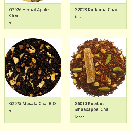
G2026 Herbal Apple
G2023 Kurkuma Chai
Chai
€--,--
€--,--
G2075 Masala Chai BIO
G6010 Rooibos
Sinaasappel Chai
€--,--
€--,--