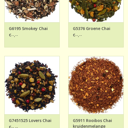
G6195 Smokey Chai
G5376 Groene Chai
€--,--
€--,--
G7451525 Lovers Chai
G5911 Rooibos Chai
kruidenmelange
€--,--