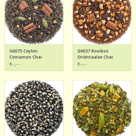
G6075 Ceylon
G6037 Rooibos
Cinnamon Chai
Oriëntaalse Chai
€--,--
€--,--