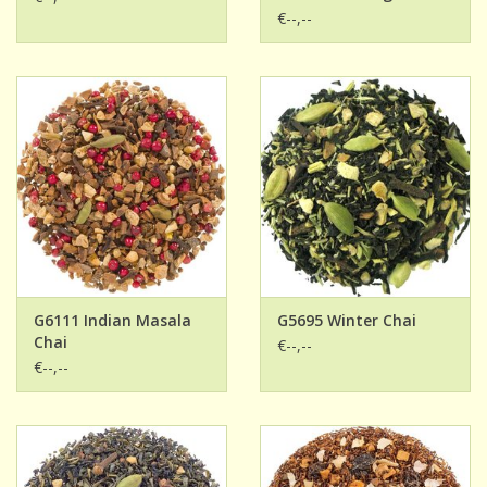
€--,--
G6111 Indian Masala
G5695 Winter Chai
Chai
€--,--
€--,--