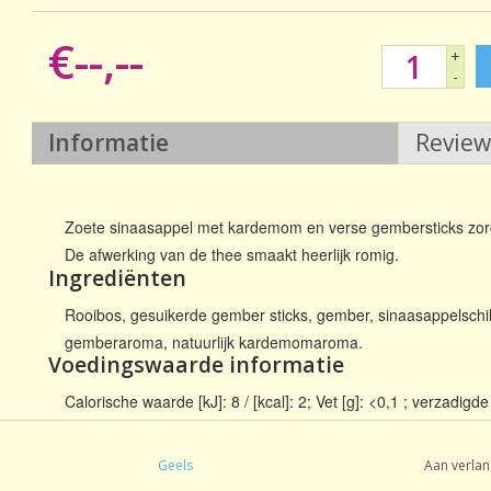
€--,--
+
-
Informatie
Revie
Zoete sinaasappel met kardemom en verse gembersticks z
De afwerking van de thee smaakt heerlijk romig.
Ingrediënten
Rooibos, gesuikerde gember sticks, gember, sinaasappelschil
gemberaroma, natuurlijk kardemomaroma.
Voedingswaarde informatie
Calorische waarde [kJ]: 8 / [kcal]: 2; Vet [g]: <0,1 ; verzadigde
0,4 ; waarvan suikers [g]: 0,3 ; Eiwit [g]: <0,1 ; Zout [g]: <0,1
Gemiddelde voedingswaarden op basis van 100 ml infusie
Geels
Aan verlan