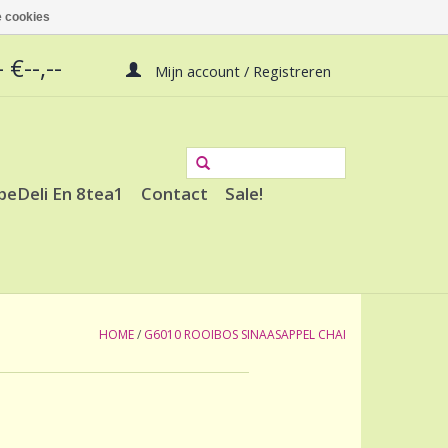
 cookies
 €--,--
Mijn account / Registreren
peDeli En 8tea1
Contact
Sale!
HOME
/
G6010 ROOIBOS SINAASAPPEL CHAI