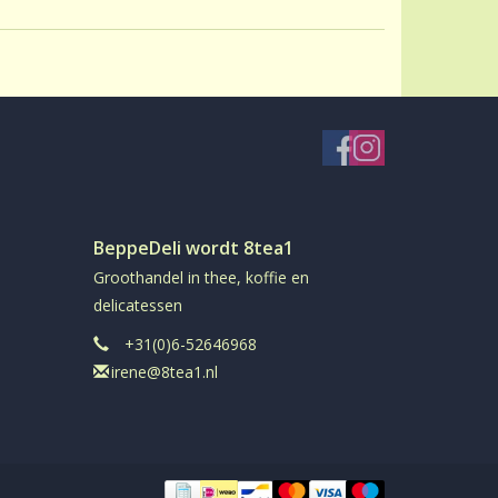
BeppeDeli wordt 8tea1
Groothandel in thee, koffie en
delicatessen
+31(0)6-52646968
irene@8tea1.nl