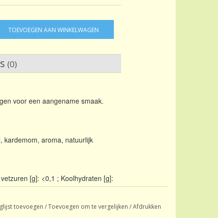
TOEVOEGEN AAN WINKELWAGEN
ws
(0)
orgen voor een aangename smaak.
, kardemom, aroma, natuurlijk
 vetzuren [g]: <0,1 ; Koolhydraten [g]:
glijst toevoegen
/
Toevoegen om te vergelijken
/
Afdrukken