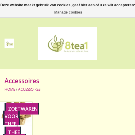
Deze website maakt gebruik van cookies, geef hier aan of u ze wilt accepteren:
0 Artikelen - €--,--
Manage cookies
Home
Thee
Koffie
Accessoires
Accessoires
HOME
/
ACCESSOIRES
NIEUW! Verpakte thee
ZOETWAREN
BeppeDeli en 8tea1
VOOR
THEE
Contact
THEE