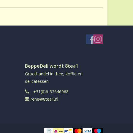
BeppeDeli wordt 8tea1
Groothandel in thee, koffie en
delicatessen
+31(0)6-52646968
irene@8tea1.nl