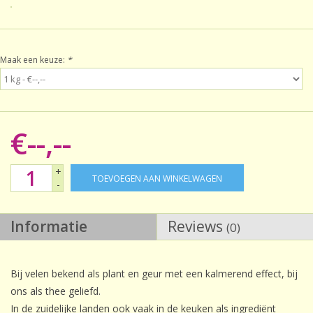
Sale!
Maak een keuze:
*
Laatste kans!
€--,--
+
TOEVOEGEN AAN WINKELWAGEN
-
Informatie
Reviews
(0)
Bij velen bekend als plant en geur met een kalmerend effect, bij
ons als thee geliefd.
In de zuidelijke landen ook vaak in de keuken als ingrediënt