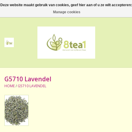
Deze website maakt gebruik van cookies, geef hier aan of u ze wilt accepteren:
0 Artikelen - €--,--
Manage cookies
Home
Thee
Koffie
G5710 Lavendel
Accessoires
HOME
/
G5710 LAVENDEL
NIEUW! Verpakte thee
BeppeDeli en 8tea1
Contact