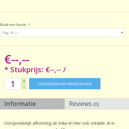
Sale!
Maak een keuze:
*
Laatste kans!
€--,--
* Stukprijs: €--,-- /
+
TOEVOEGEN AAN WINKELWAGEN
-
Informatie
Reviews
(0)
Oorspronkelijk afkomstig uit India en hier ook ontdekt. Al in