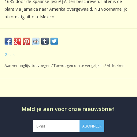
1635 door de Spaanse JesuÃƒÂ¯ten beschreven. Later is de
plant via Jamaica naar Amerika overgewaaid. Nu voornamelijk
afkomstig uit o.a. Mexico.
Inhoud:
1 kg
Soort thee:
Kruidenthee
Oorsprong:
Mengsel
Geels
Smaak:
Natuurlijk
Gezoet:
Geen
Aan verlanglijst toevoegen
/
Toevoegen om te vergelijken
/
Afdrukken
CafeÃƒÂ¯neÃ¢â‚¬Â¨:
CafeÃƒÂ¯nevrij
Productie:
conventioneel
Bereiding:
Losse thee in aromadichte verpakking
Meld je aan voor onze nieuwsbrief:
ABONNEER