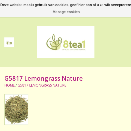
Deze website maakt gebruik van cookies, geef hier aan of u ze wilt accepteren:
0 Artikelen - €--,--
Manage cookies
Home
Thee
Koffie
G5817 Lemongrass Nature
Accessoires
HOME
/
G5817 LEMONGRASS NATURE
NIEUW! Verpakte thee
BeppeDeli en 8tea1
Contact