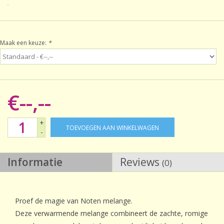
Sale!
Maak een keuze:
*
Laatste kans!
€--,--
+
TOEVOEGEN AAN WINKELWAGEN
-
Informatie
Reviews
(0)
Proef de magie van Noten melange.
Deze verwarmende melange combineert de zachte, romige