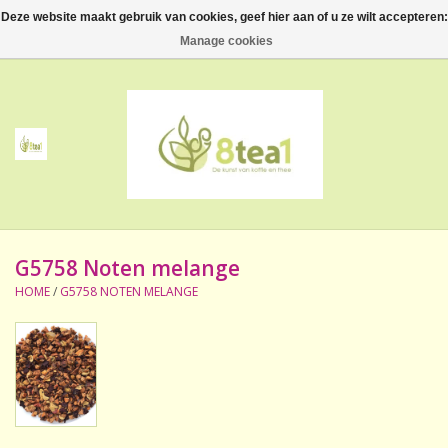
Deze website maakt gebruik van cookies, geef hier aan of u ze wilt accepteren:
0 Artikelen - €--,--
Manage cookies
Home
Thee
Koffie
G5758 Noten melange
Accessoires
HOME
/
G5758 NOTEN MELANGE
NIEUW! Verpakte thee
BeppeDeli en 8tea1
Contact