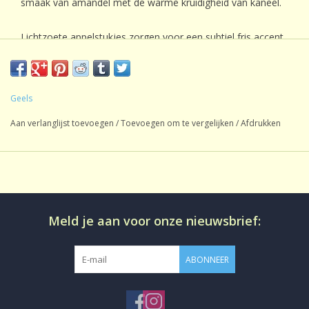
smaak van amandel met de warme kruidigheid van kaneel.
Lichtzoete appelstukjes zorgen voor een subtiel fris accent,
terwijl de bietenstukjes zorgen voor een prachtig roze kleur in
je glas.
Ingrediënten
Geels
Appelstukjes,
gehakte amandelen
, kaneel, natuurlijk aroma,
Aan verlanglijst toevoegen
/
Toevoegen om te vergelijken
/
Afdrukken
bietenstukjes.
Meld je aan voor onze nieuwsbrief:
ABONNEER