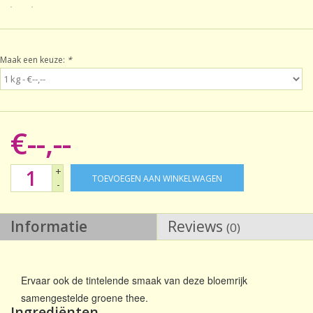
Sale!
Maak een keuze:
*
Laatste kans!
€--,--
+
TOEVOEGEN AAN WINKELWAGEN
-
Informatie
Reviews
(0)
Ervaar ook de tintelende smaak van deze bloemrijk
samengestelde groene thee.
Ingrediënten