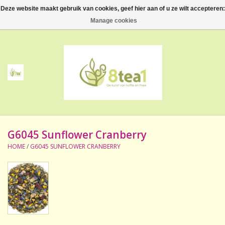
Deze website maakt gebruik van cookies, geef hier aan of u ze wilt accepteren:
0 Artikelen - €--,--
Manage cookies
Home
Thee
Koffie
G6045 Sunflower Cranberry
Accessoires
HOME
/
G6045 SUNFLOWER CRANBERRY
NIEUW! Verpakte thee
BeppeDeli en 8tea1
Contact