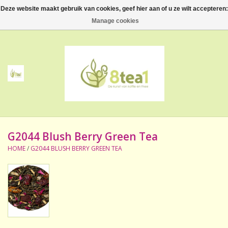
Deze website maakt gebruik van cookies, geef hier aan of u ze wilt accepteren:
0 Artikelen - €--,--
Manage cookies
Home
Thee
Koffie
G2044 Blush Berry Green Tea
Accessoires
HOME
/
G2044 BLUSH BERRY GREEN TEA
NIEUW! Verpakte thee
BeppeDeli en 8tea1
Contact