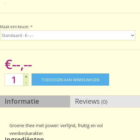
Sale!
Maak een keuze:
*
Laatste kans!
€--,--
+
TOEVOEGEN AAN WINKELWAGEN
-
Informatie
Reviews
(0)
Groene thee met power: verfijnd, fruitig en vol
veenbeskarakter.
Ingrediënten