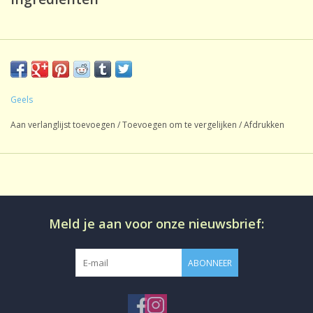
Groene thee, gekonfijte ananasstukjes, rozenbottel,
bosbessen, citroengras, aroma, natuurlijk aroma,
granaatappelbloesem, korenbloembloesem.
Geels
Aan verlanglijst toevoegen
/
Toevoegen om te vergelijken
/
Afdrukken
Meld je aan voor onze nieuwsbrief:
ABONNEER