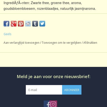
IngrediÃƒÂ«nten: Zwarte thee, groene thee, aroma,
goudsbloembloesem, rozenblaadjes, natuurlijk jasmijnaroma.
Gearomatiseerde Zwarte
Soort thee:
Thee
Geels
Inhoud:
1 kg
Aan verlanglijst toevoegen
/
Toevoegen om te vergelijken
/
Afdrukken
Oorsprong:
Mengsel
Smaak:
Gearomatiseerd
Gezoet:
Rozen
CafeÃƒÂ¯neÃ¢â‚¬Â¨:
CafeÃƒÂ¯nehoudend
Productie:
conventioneel
Meld je aan voor onze nieuwsbrief:
Losse thee in aromadichte
Bereiding:
verpakking
ABONNEER