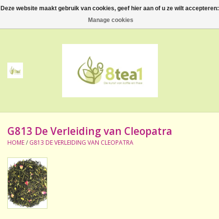
Deze website maakt gebruik van cookies, geef hier aan of u ze wilt accepteren:
0 Artikelen - €--,--
Manage cookies
Home
Thee
Koffie
G813 De Verleiding van Cleopatra
Accessoires
HOME
/
G813 DE VERLEIDING VAN CLEOPATRA
NIEUW! Verpakte thee
BeppeDeli en 8tea1
Contact