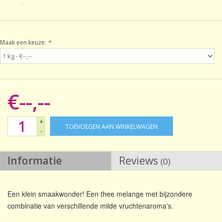
Sale!
Maak een keuze:
*
Laatste kans!
€--,--
+
TOEVOEGEN AAN WINKELWAGEN
-
Informatie
Reviews
(0)
Een klein smaakwonder! Een thee melange met bijzondere
combinatie van verschillende milde vruchtenaroma's.