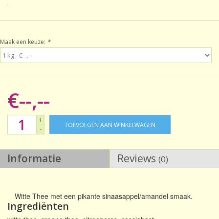
Sale!
Maak een keuze:
*
Laatste kans!
€--,--
+
TOEVOEGEN AAN WINKELWAGEN
-
Informatie
Reviews
(0)
Witte Thee met een pikante sinaasappel/amandel smaak.
Ingrediënten