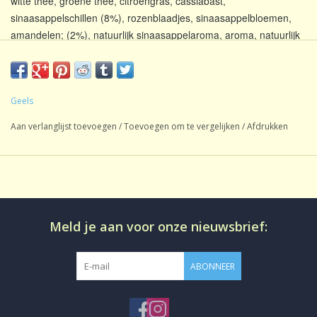
witte thee, groene thee, citroengras, cassiabast,
sinaasappelschillen (8%), rozenblaadjes, sinaasappelbloemen,
amandelen; (2%), natuurlijk sinaasappelaroma, aroma, natuurlijk
kaneelaroma.
Voedingswaarde informatie
Geels
Calorische waarde [kJ]: 6 / [kcal]: 2; Vet [g]: <0,1 ; verzadigde
vetzuren [g]: <0,1 ; Koolhydraten [g]: 0,2 ; waarvan suikers [g]:
Aan verlanglijst toevoegen
/
Toevoegen om te vergelijken
/
Afdrukken
0,1 ; Eiwit [g]: <0,1 ; Zout [g]: <0,1
Gemiddelde voedingswaarden op basis van 100 ml infusie
Meld je aan voor onze nieuwsbrief:
ABONNEER