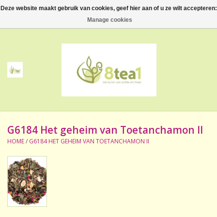
Deze website maakt gebruik van cookies, geef hier aan of u ze wilt accepteren:
0 Artikelen - €--,--
Manage cookies
Home
Thee
Koffie
G6184 Het geheim van Toetanchamon II
Accessoires
HOME
/
G6184 HET GEHEIM VAN TOETANCHAMON II
NIEUW! Verpakte thee
BeppeDeli en 8tea1
Contact