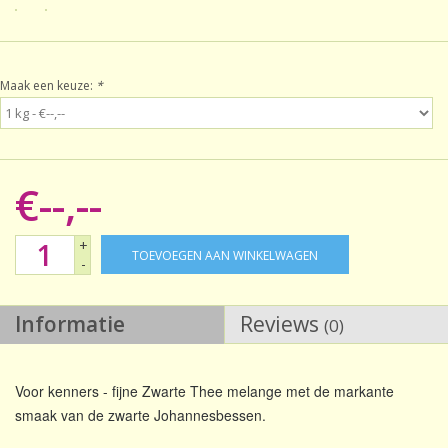
Sale!
Maak een keuze:
*
Laatste kans!
€--,--
+
TOEVOEGEN AAN WINKELWAGEN
-
Informatie
Reviews
(0)
Voor kenners - fijne Zwarte Thee melange met de markante
smaak van de zwarte Johannesbessen.