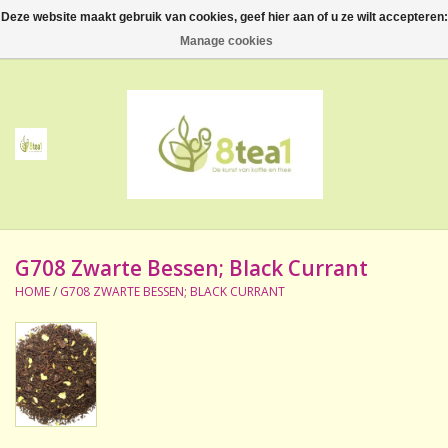
Deze website maakt gebruik van cookies, geef hier aan of u ze wilt accepteren:
0 Artikelen - €--,--
Manage cookies
Home
Thee
Koffie
G708 Zwarte Bessen; Black Currant
Accessoires
HOME
/
G708 ZWARTE BESSEN; BLACK CURRANT
NIEUW! Verpakte thee
BeppeDeli en 8tea1
Contact