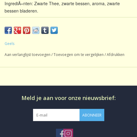
IngrediÃ«nten: Zwarte Thee, zwarte bessen, aroma, zwarte
bessen bladeren.
Â
Gearomatiseerde Zwarte
Geels
Soort thee:
Thee
Aan verlanglijst toevoegen
/
Toevoegen om te vergelijken
/
Afdrukken
Inhoud:
1 kg
Oorsprong:
Mengsel
Smaak:
Gearomatiseerd
Gezoet:
Geen
Meld je aan voor onze nieuwsbrief:
CafeÃ¯neâ€¨:
CafeÃ¯nehoudend
Productie:
conventioneel
ABONNEER
Losse thee in aromadichte
Bereiding:
verpakking