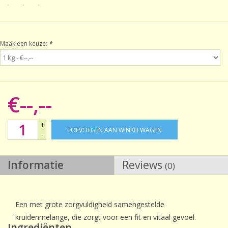
Sale!
Maak een keuze:
*
Laatste kans!
€--,--
+
TOEVOEGEN AAN WINKELWAGEN
-
Informatie
Reviews
(0)
Een met grote zorgvuldigheid samengestelde
kruidenmelange, die zorgt voor een fit en vitaal gevoel.
Ingrediënten