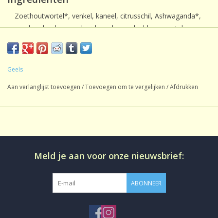
Zoethoutwortel*, venkel, kaneel, citrusschil, Ashwaganda*,
gember, kardemom, kruidnagel, paardenbloemwortel,
jeneverbessen, zwarte peper.(van biologische afkomst).
*Let op: bevat Ashwaganda: niet gebruiken tijdens
zwangerschap en borstvoeding!
Geels
*Bevat zoethout, bij hoge bloeddruk een overmatig gebruik
Aan verlanglijst toevoegen
/
Toevoegen om te vergelijken
/
Afdrukken
hiervan vermijden.
Meld je aan voor onze nieuwsbrief:
ABONNEER