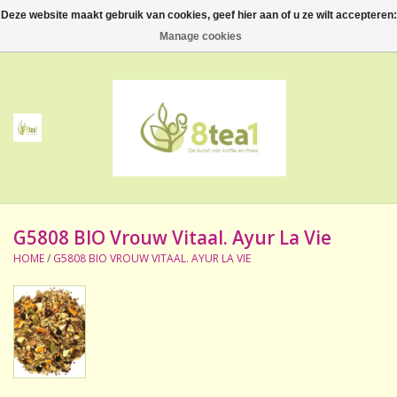
Deze website maakt gebruik van cookies, geef hier aan of u ze wilt accepteren:
0 Artikelen - €--,--
Manage cookies
Home
Thee
Koffie
G5808 BIO Vrouw Vitaal. Ayur La Vie
Accessoires
HOME
/
G5808 BIO VROUW VITAAL. AYUR LA VIE
NIEUW! Verpakte thee
BeppeDeli en 8tea1
Contact