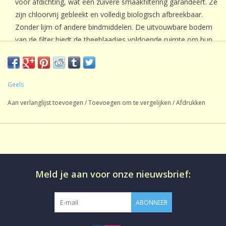
voor afdichting, wat een zuivere smaakfiltering garandeert. Ze
zijn chloorvrij gebleekt en volledig biologisch afbreekbaar.
Zonder lijm of andere bindmiddelen. De uitvouwbare bodem
van de filter biedt de theeblaadjes voldoende ruimte om hun
smaak volledig tot ontplooiing te laten komen.
Nieuw!
De verpakking is voorzien van een grote opening om
de filters gemakkelijk te kunnen pakken en is hersluitbaar. Het
Geels
aantrekkelijke design van de display is ideaal voor winkels en
Aan verlanglijst toevoegen
/
Toevoegen om te vergelijken
/
Afdrukken
biedt meer flexibiliteit bij de presentatie van producten.
Perfect voor liefhebbers van thee die kwaliteit en
duurzaamheid waarderen!
Afmetingen
Lengte: 188 mm
Meld je aan voor onze nieuwsbrief:
Breedte: 79 mm
ABONNEER