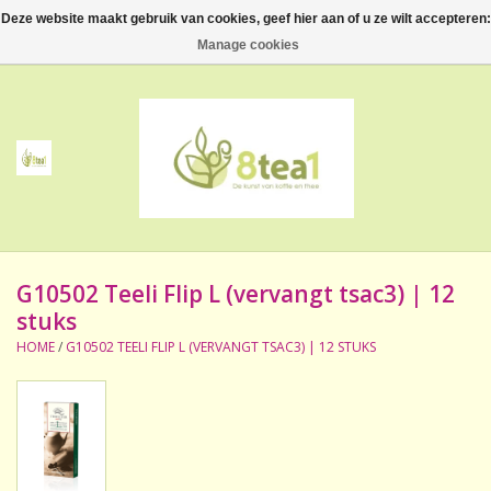
Deze website maakt gebruik van cookies, geef hier aan of u ze wilt accepteren:
0 Artikelen - €--,--
Manage cookies
Home
Thee
Koffie
G10502 Teeli Flip L (vervangt tsac3) | 12
Accessoires
stuks
HOME
/
G10502 TEELI FLIP L (VERVANGT TSAC3) | 12 STUKS
NIEUW! Verpakte thee
BeppeDeli en 8tea1
Contact