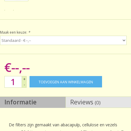
Sale!
Laatste kans!
Maak een keuze:
*
€--,--
+
TOEVOEGEN AAN WINKELWAGEN
-
Informatie
Reviews
(0)
De filters zijn gemaakt van abacapulp, cellulose en vezels