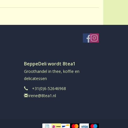
ehoudend
el
ee in aromadichte verpakking
BeppeDeli wordt 8tea1
Groothandel in thee, koffie en
delicatessen
+31(0)6-52646968
irene@8tea1.nl