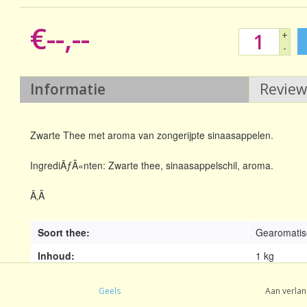
€--,--
+
-
Informatie
Revie
Zwarte Thee met aroma van zongerijpte sinaasappelen.
IngrediÃƒÂ«nten: Zwarte thee, sinaasappelschil, aroma.
Ã‚Â
Soort thee:
Gearomatis
Inhoud:
1 kg
Oorsprong:
Mengsel
Geels
Aan verlan
Smaak:
Gearomatis