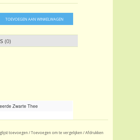
TOEVOEGEN AAN WINKELWAGEN
ws
(0)
eerde Zwarte Thee
glijst toevoegen
/
Toevoegen om te vergelijken
/
Afdrukken
eerd