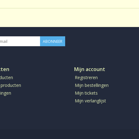
Gezoet:
Geen
CafeÃƒÂ¯neÃ¢â‚¬Â¨:
CafeÃƒÂ¯n
Productie:
conventione
Bereiding:
ABONNEER
Losse th
cten
Mijn account
oducten
Registreren
 producten
Mijn bestellingen
ingen
Mijn tickets
Mijn verlanglijst