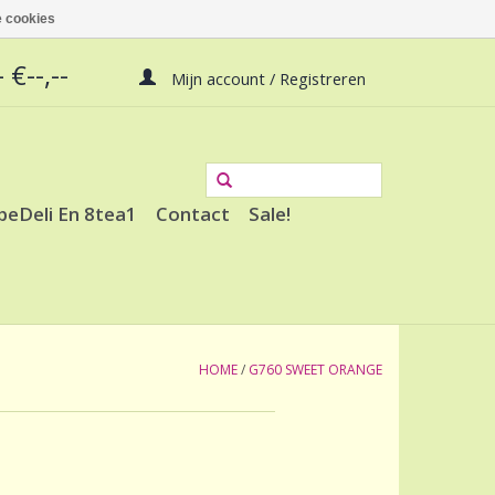
 cookies
 €--,--
Mijn account / Registreren
peDeli En 8tea1
Contact
Sale!
HOME
/
G760 SWEET ORANGE