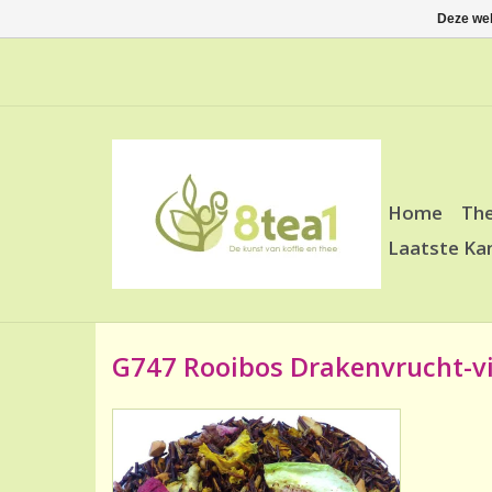
Deze web
Home
Th
Laatste Ka
G747 Rooibos Drakenvrucht-vi