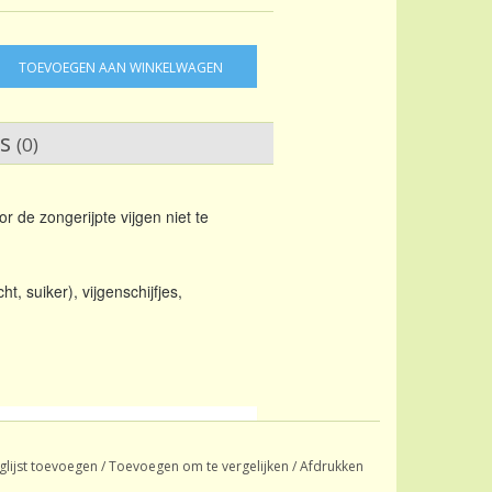
TOEVOEGEN AAN WINKELWAGEN
ws
(0)
r de zongerijpte vijgen niet te
, suiker), vijgenschijfjes,
Honeybush
glijst toevoegen
/
Toevoegen om te vergelijken
/
Afdrukken