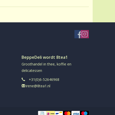
eerd
rij
el
in aromadichte verpakking
BeppeDeli wordt 8tea1
Groothandel in thee, koffie en
delicatessen
+31(0)6-52646968
irene@8tea1.nl