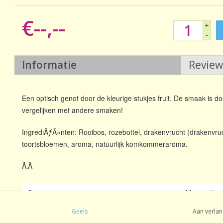
€--,--
+
-
Informatie
Revie
Een optisch genot door de kleurige stukjes fruit. De smaak is doo
vergelijken met andere smaken!
IngrediÃƒÂ«nten: Rooibos, rozebottel, drakenvrucht (drakenvrucht
toortsbloemen, aroma, natuurlijk komkommeraroma.
Ã‚Â
Oorsprong:
Mengsel
Soort thee:
Rooibos / 
Geels
Aan verlan