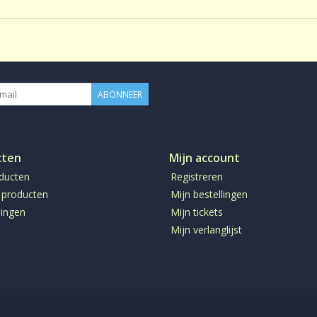
Inhoud:
1 kg
Smaak:
Gearomatis
Gluten:
Glutenvrij
Lactose:
lactosevrij
ABONNEER
CafeÃƒÂ¯neÃ¢â‚¬Â¨:
CafeÃƒÂ¯nev
Productie:
conventione
Bereiding:
Losse thee 
cten
Mijn account
oducten
Registreren
 producten
Mijn bestellingen
ingen
Mijn tickets
Mijn verlanglijst