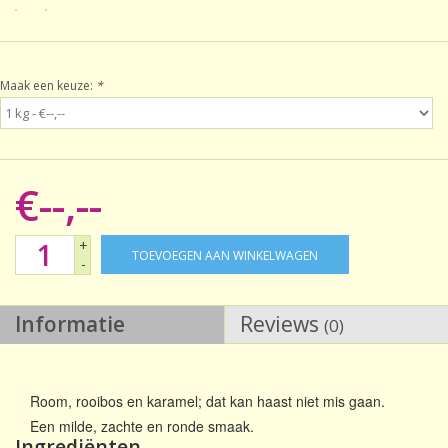
Sale!
Maak een keuze:
*
Laatste kans!
€--,--
+
TOEVOEGEN AAN WINKELWAGEN
-
Informatie
Reviews
(0)
Room, rooibos en karamel; dat kan haast niet mis gaan.
Een milde, zachte en ronde smaak.
Ingrediënten