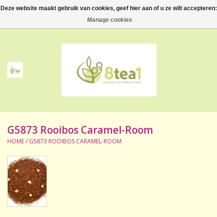
Deze website maakt gebruik van cookies, geef hier aan of u ze wilt accepteren:
0 Artikelen - €--,--
Manage cookies
Home
Thee
Koffie
G5873 Rooibos Caramel-Room
Accessoires
HOME
/
G5873 ROOIBOS CARAMEL-ROOM
NIEUW! Verpakte thee
BeppeDeli en 8tea1
Contact