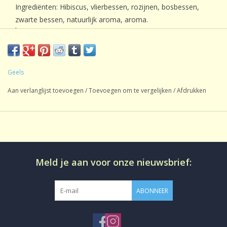
Ingrediënten: Hibiscus, vlierbessen, rozijnen, bosbessen,
zwarte bessen, natuurlijk aroma, aroma.
Ã‚Â
Oorsprong:
Mengsel
Soort thee:
Vruchtenthee
Inhoud:
1 kg
Geels
Smaak:
Gearomatiseerd
Aan verlanglijst toevoegen
/
Toevoegen om te vergelijken
/
Afdrukken
Gluten:
Glutenvrij
Lactose:
lactosevrij
CafeÃƒÂ¯neÃ¢â‚¬Â¨:
CafeÃƒÂ¯nevrij
Productie:
conventioneel
Bereiding:
Losse thee in aromadichte verpakking
Meld je aan voor onze nieuwsbrief:
ABONNEER