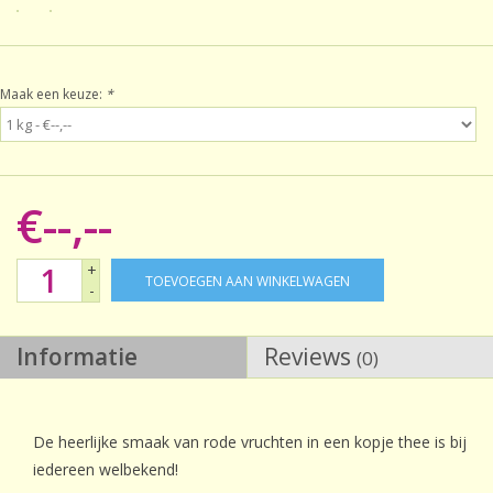
Sale!
Maak een keuze:
*
Laatste kans!
€--,--
+
TOEVOEGEN AAN WINKELWAGEN
-
Informatie
Reviews
(0)
De heerlijke smaak van rode vruchten in een kopje thee is bij
iedereen welbekend!