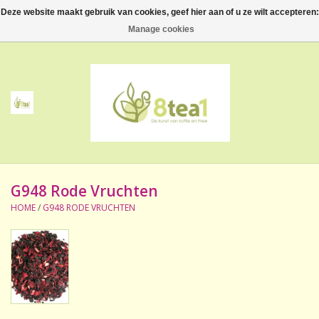
Deze website maakt gebruik van cookies, geef hier aan of u ze wilt accepteren:
0 Artikelen - €--,--
Manage cookies
Home
Thee
Koffie
G948 Rode Vruchten
Accessoires
HOME
/
G948 RODE VRUCHTEN
NIEUW! Verpakte thee
BeppeDeli en 8tea1
Contact