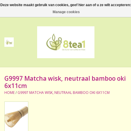
Deze website maakt gebruik van cookies, geef hier aan of u ze wilt accepteren:
0 Artikelen - €--,--
Manage cookies
Home
Thee
Koffie
G9997 Matcha wisk, neutraal bamboo oki
Accessoires
6x11cm
HOME
/
G9997 MATCHA WISK, NEUTRAAL BAMBOO OKI 6X11CM
NIEUW! Verpakte thee
BeppeDeli en 8tea1
Contact