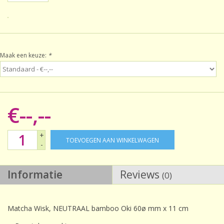
Sale!
Laatste kans!
Maak een keuze:
*
€--,--
+
TOEVOEGEN AAN WINKELWAGEN
-
Informatie
Reviews
(0)
Matcha Wisk, NEUTRAAL bamboo Oki 60ø mm x 11 cm