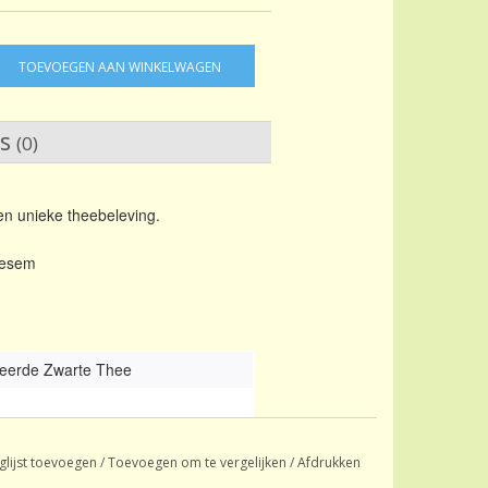
TOEVOEGEN AAN WINKELWAGEN
ws
(0)
n unieke theebeleving.
oesem
eerde Zwarte Thee
glijst toevoegen
/
Toevoegen om te vergelijken
/
Afdrukken
eerd