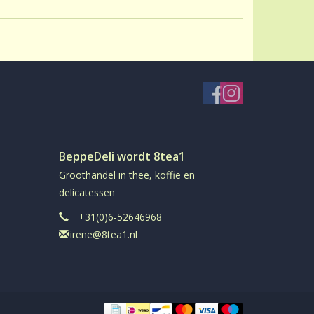
oudend
el
in aromadichte verpakking
BeppeDeli wordt 8tea1
Groothandel in thee, koffie en
delicatessen
+31(0)6-52646968
irene@8tea1.nl