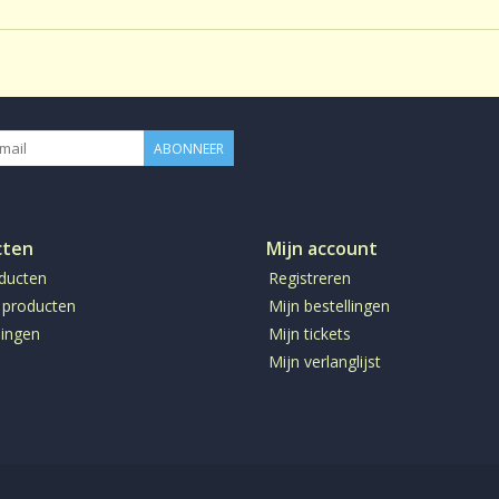
Gezoet:
Geen
CafeÃ¯neâ€¨:
CafeÃ¯neh
Productie:
conventione
Bereiding:
Losse thee 
ABONNEER
cten
Mijn account
oducten
Registreren
 producten
Mijn bestellingen
ingen
Mijn tickets
Mijn verlanglijst