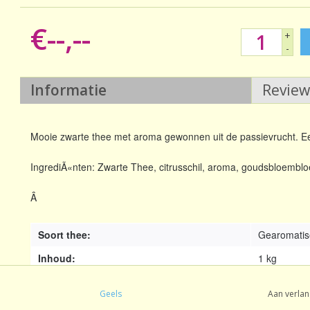
€--,--
+
-
Informatie
Revie
Mooie zwarte thee met aroma gewonnen uit de passievrucht. Ee
IngrediÃ«nten: Zwarte Thee, citrusschil, aroma, goudsbloembl
Â
Soort thee:
Gearomatis
Inhoud:
1 kg
Oorsprong:
Mengsel
Geels
Aan verlan
Smaak:
Gearomatis