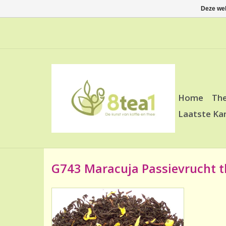
Deze web
Home
Th
Laatste Ka
G743 Maracuja Passievrucht t