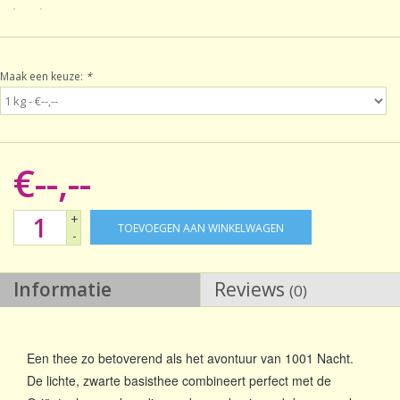
Sale!
Maak een keuze:
*
Laatste kans!
€--,--
+
TOEVOEGEN AAN WINKELWAGEN
-
Informatie
Reviews
(0)
Een thee zo betoverend als het avontuur van 1001 Nacht.
De lichte, zwarte basisthee combineert perfect met de