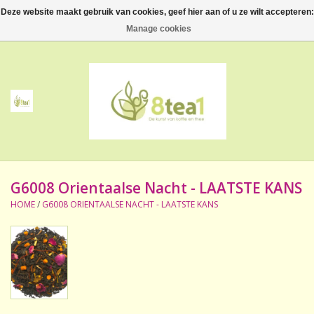
Deze website maakt gebruik van cookies, geef hier aan of u ze wilt accepteren:
0 Artikelen - €--,--
Manage cookies
Home
Thee
Koffie
G6008 Orientaalse Nacht - LAATSTE KANS
Accessoires
HOME
/
G6008 ORIENTAALSE NACHT - LAATSTE KANS
NIEUW! Verpakte thee
BeppeDeli en 8tea1
Contact