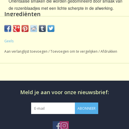
Oriëntaalse smaken die worden gedomineerd door smaak van
de rozenblaadjes met een lichte scherpte in de afwerking.
Ingrediënten
Zwarte thee, koriander, kurkumawortel, witte peper, kaneel,
polenmunt, aroma, verbena, kurkuma, rozenblaadjes, chili,
natuurlijk kardemomaroma, natuurlijk gemberaroma.
Geels
Aan verlanglijst toevoegen
/
Toevoegen om te vergelijken
/
Afdrukken
Meld je aan voor onze nieuwsbrief:
ABONNEER