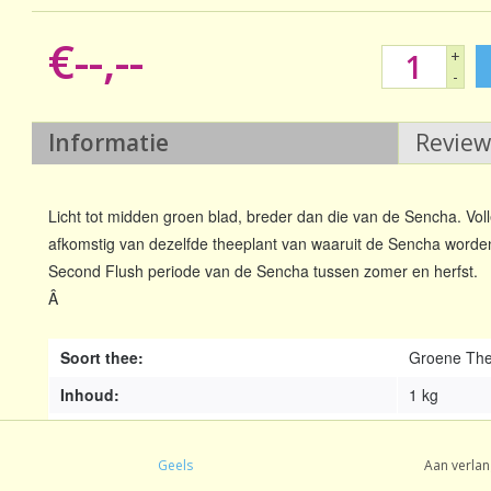
€--,--
+
-
Informatie
Revie
Licht tot midden groen blad, breder dan die van de Sencha. Vol
afkomstig van dezelfde theeplant van waaruit de Sencha worde
Second Flush periode van de Sencha tussen zomer en herfst.
Â
Soort thee:
Groene Th
Inhoud:
1 kg
Oorsprong:
Japan
Geels
Aan verlan
Sortering:
Blad