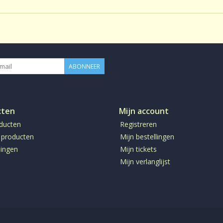
Smaak:
Natuurlijk
Gezoet:
Geen
CafeÃ¯neâ€¨:
CafeÃ¯neh
Productie:
conventione
ABONNEER
Bereiding:
Losse thee 
cten
Mijn account
oducten
Registreren
 producten
Mijn bestellingen
ingen
Mijn tickets
Mijn verlanglijst