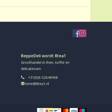
oudend
el
in aromadichte verpakking
BeppeDeli wordt 8tea1
Groothandel in thee, koffie en
delicatessen
+31(0)6-52646968
irene@8tea1.nl