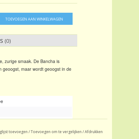
TOEVOEGEN AAN WINKELWAGEN
ws
(0)
le, zurige smaak. De Bancha is
n geoogst, maar wordt geoogst in de
ee
glijst toevoegen
/
Toevoegen om te vergelijken
/
Afdrukken