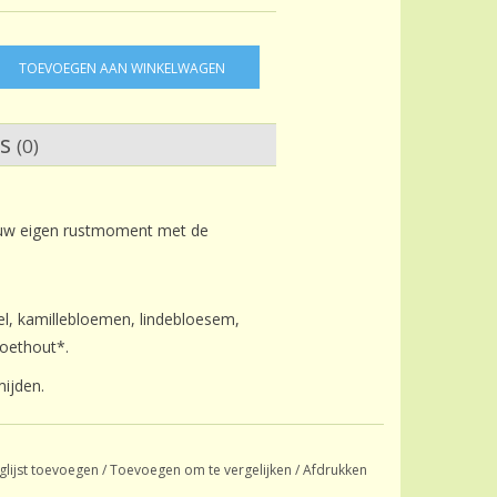
TOEVOEGEN AAN WINKELWAGEN
ws
(0)
k uw eigen rustmoment met de
eel, kamillebloemen, lindebloesem,
oethout*.
ijden.
glijst toevoegen
/
Toevoegen om te vergelijken
/
Afdrukken