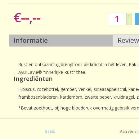
€--,--
+
-
Informatie
Revie
Rust en ontspanning brengt ons de kracht in het leven. Pa
AyurLaVie® "Innerlijke Rust" thee.
Ingrediënten
Hibiscus, rozebottel, gember, venkel, sinaasappelschil, kan
frambozenbladeren, kardemom, zwarte peper, kruidnagel, z
*Bevat zoethout, bij hoge bloeddruk overmatig gebruik verm
Geels
Aan verlan