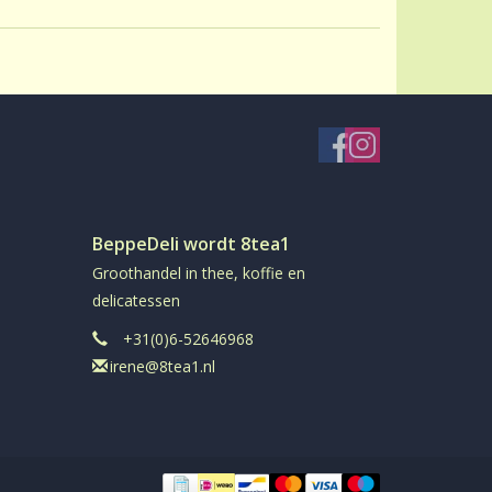
BeppeDeli wordt 8tea1
Groothandel in thee, koffie en
delicatessen
+31(0)6-52646968
irene@8tea1.nl