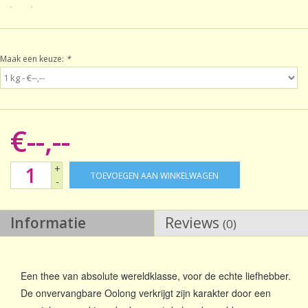
Sale!
Maak een keuze:
*
Laatste kans!
€--,--
+
TOEVOEGEN AAN WINKELWAGEN
-
Informatie
Reviews
(0)
Een thee van absolute wereldklasse, voor de echte liefhebber.
De onvervangbare Oolong verkrijgt zijn karakter door een