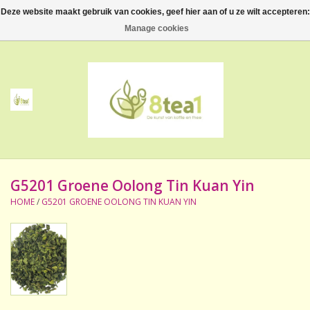
Deze website maakt gebruik van cookies, geef hier aan of u ze wilt accepteren:
0 Artikelen - €--,--
Manage cookies
Home
Thee
Koffie
G5201 Groene Oolong Tin Kuan Yin
Accessoires
HOME
/
G5201 GROENE OOLONG TIN KUAN YIN
NIEUW! Verpakte thee
BeppeDeli en 8tea1
Contact