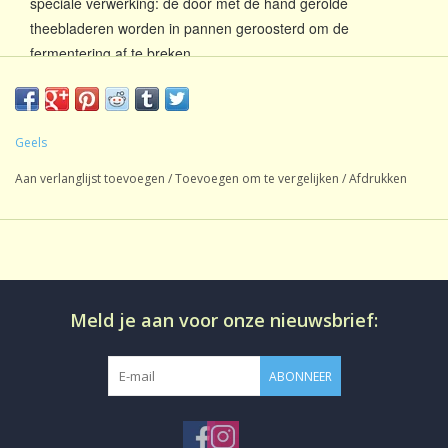
speciale verwerking: de door met de hand gerolde
theebladeren worden in pannen geroosterd om de
fermentering af te breken.
Ingredienten
Oolong uit Taiwan
Geels
Soort thee:
Oolong
Aan verlanglijst toevoegen
/
Toevoegen om te vergelijken
/
Afdrukken
Inhoud:
1 kg
Oorsprong:
China
Sortering:
Blad
Smaak:
Natuurlijk
Meld je aan voor onze nieuwsbrief:
Gezoet:
Geen
CafeÃƒÂ¯neÃ¢â‚¬Â¨:
CafeÃƒÂ¯nehoudend
ABONNEER
Productie:
conventioneel
Losse thee in aromadichte
Bereiding: