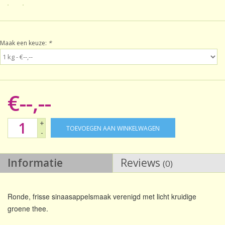
Sale!
Maak een keuze:
*
Laatste kans!
€--,--
+
TOEVOEGEN AAN WINKELWAGEN
-
Informatie
Reviews
(0)
Ronde, frisse sinaasappelsmaak verenigd met licht kruidige
groene thee.