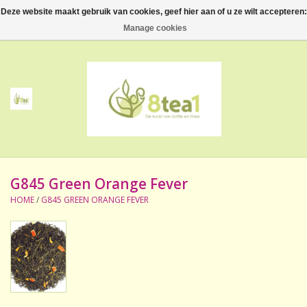
Deze website maakt gebruik van cookies, geef hier aan of u ze wilt accepteren:
0 Artikelen - €--,--
Manage cookies
Home
Thee
Koffie
G845 Green Orange Fever
Accessoires
HOME
/
G845 GREEN ORANGE FEVER
NIEUW! Verpakte thee
BeppeDeli en 8tea1
Contact