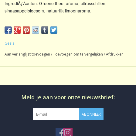
IngrediÃƒÂ«nten: Groene thee, aroma, citrusschillen,
sinaasappelbloesem, natuurlijk limoenaroma.
Ã‚Â
Gearomatiseerde Groene
Geels
Soort thee:
Thee
Aan verlanglijst toevoegen
/
Toevoegen om te vergelijken
/
Afdrukken
Inhoud:
1 kg
Oorsprong:
Mengsel
Smaak:
Gearomatiseerd
Gezoet:
Geen
Meld je aan voor onze nieuwsbrief:
CafeÃƒÂ¯neÃ¢â‚¬Â¨:
CafeÃƒÂ¯nehoudend
Productie:
conventioneel
ABONNEER
Losse thee in aromadichte
Bereiding:
verpakking