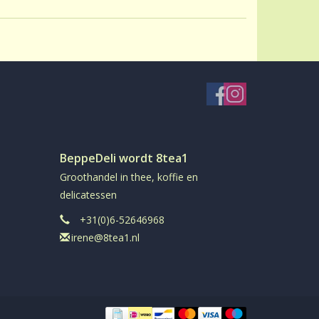
BeppeDeli wordt 8tea1
Groothandel in thee, koffie en
delicatessen
+31(0)6-52646968
irene@8tea1.nl