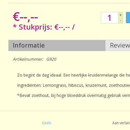
€--,--
+
-
* Stukprijs: €--,-- /
Informatie
Revie
Artikelnummer:
G920
Zo begint de dag ideaal. Een heerlijke kruidenmelange die he
Ingrediënten: Lemongrass, hibiscus, kruizemunt, zoethoutw
*Bevat zoethout, bij hoge bloeddruk overmatig gebruik verm
Geels
Aan verlan