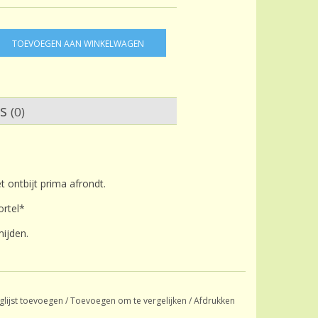
TOEVOEGEN AAN WINKELWAGEN
ws
(0)
t ontbijt prima afrondt.
ortel*
ijden.
glijst toevoegen
/
Toevoegen om te vergelijken
/
Afdrukken