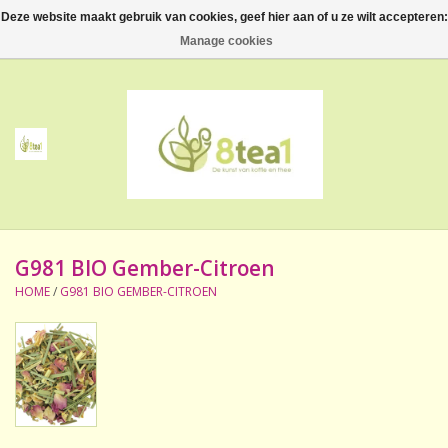
Deze website maakt gebruik van cookies, geef hier aan of u ze wilt accepteren:
0 Artikelen - €--,--
Manage cookies
Home
Thee
Koffie
G981 BIO Gember-Citroen
Accessoires
HOME
/
G981 BIO GEMBER-CITROEN
NIEUW! Verpakte thee
BeppeDeli en 8tea1
Contact