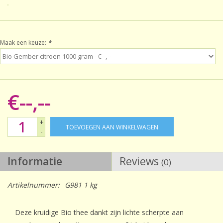
Sale!
Maak een keuze:
*
Laatste kans!
€--,--
+
TOEVOEGEN AAN WINKELWAGEN
-
Informatie
Reviews
(0)
Artikelnummer:
G981 1 kg
Deze kruidige Bio thee dankt zijn lichte scherpte aan