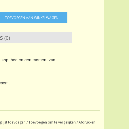
TOEVOEGEN AAN WINKELWAGEN
ws
(0)
en kop thee en een moment van
oesem.
glijst toevoegen
/
Toevoegen om te vergelijken
/
Afdrukken