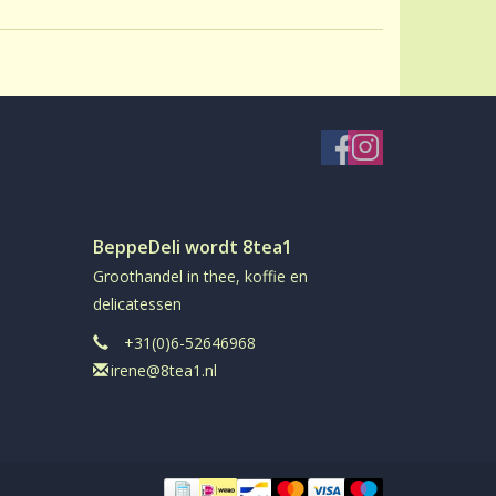
BeppeDeli wordt 8tea1
Groothandel in thee, koffie en
delicatessen
+31(0)6-52646968
irene@8tea1.nl