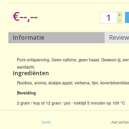
€--,--
+
-
Informatie
Revie
Pure ontspanning. Geen cafeïne, geen haast. Gewoon jij, e
aandacht.
Ingrediënten
Rooibos, aroma, stukjes appel, verbena, tijm, korenbloembl
Bereiding
2 gram / kop of 12 gram / pot - trektijd 5 minuten op 100 °C
Geels
Aan verlan