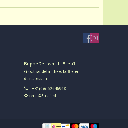
BeppeDeli wordt 8tea1
Groothandel in thee, koffie en
delicatessen
+31(0)6-52646968
irene@8tea1.nl