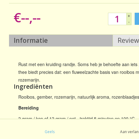
€--,--
+
-
Informatie
Revie
Rust met een kruiding randje. Soms heb je behoefte aan iets
thee biedt precies dat: een fluweelzachte basis van rooibos m
rozemarijn.
Ingrediënten
Rooibos, gember, rozemarijn, natuurlijk aroma, rozenblaadjes
Bereiding
2 gram / kop of 12 gram / pot - trektijd 5 minuten op 100 °C
Geels
Aan verlan