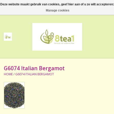
Deze website maakt gebruik van cookies, geef hier aan of u ze wilt accepteren:
0 Artikelen - €--,--
Manage cookies
Home
Thee
Koffie
G6074 Italian Bergamot
Accessoires
HOME
/
G6074 ITALIAN BERGAMOT
NIEUW! Verpakte thee
BeppeDeli en 8tea1
Contact