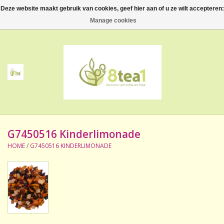
Deze website maakt gebruik van cookies, geef hier aan of u ze wilt accepteren:
0 Artikelen - €--,--
Manage cookies
Home
Thee
Koffie
G7450516 Kinderlimonade
Accessoires
HOME
/
G7450516 KINDERLIMONADE
NIEUW! Verpakte thee
BeppeDeli en 8tea1
Contact