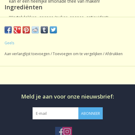
kan er een heerlijke limonade thee van maken!
Ingrediënten
Wortelvlokken, ananas (suiker, ananas, antioxidant:
citroenzuur), papaja (papaja, suiker), stukjes appel,
vlierbessen, rode biet, aroma, stukjes aardbei.
Geels
Aan verlanglijst toevoegen
/
Toevoegen om te vergelijken
/
Afdrukken
Meld je aan voor onze nieuwsbrief:
ABONNEER