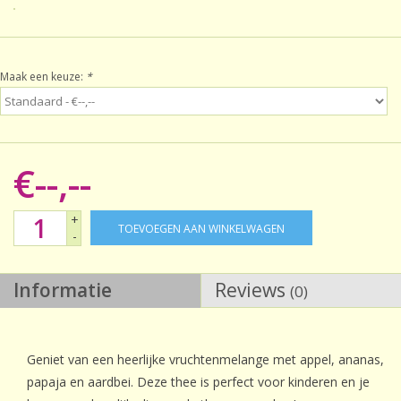
Sale!
Maak een keuze:
*
Laatste kans!
€--,--
+
TOEVOEGEN AAN WINKELWAGEN
-
Informatie
Reviews
(0)
Geniet van een heerlijke vruchtenmelange met appel, ananas,
papaja en aardbei. Deze thee is perfect voor kinderen en je