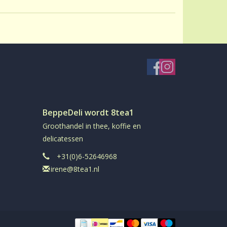
BeppeDeli wordt 8tea1
Groothandel in thee, koffie en
delicatessen
+31(0)6-52646968
irene@8tea1.nl