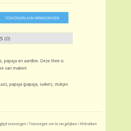
TOEVOEGEN AAN WINKELWAGEN
ws
(0)
, papaja en aardbei. Deze thee is
hee van maken!
ur), papaja (papaja, suiker), stukjes
glijst toevoegen
/
Toevoegen om te vergelijken
/
Afdrukken