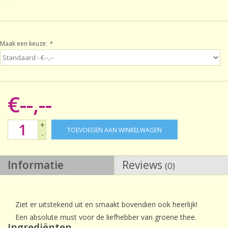
Sale!
Maak een keuze:
*
Laatste kans!
€--,--
+
TOEVOEGEN AAN WINKELWAGEN
-
Informatie
Reviews
(0)
Ziet er uitstekend uit en smaakt bovendien ook heerlijk!
Een absolute must voor de liefhebber van groene thee.
Ingrediënten