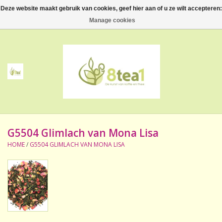
Deze website maakt gebruik van cookies, geef hier aan of u ze wilt accepteren:
0 Artikelen - €--,--
Manage cookies
Home
Thee
Koffie
G5504 Glimlach van Mona Lisa
Accessoires
HOME
/
G5504 GLIMLACH VAN MONA LISA
NIEUW! Verpakte thee
BeppeDeli en 8tea1
Contact