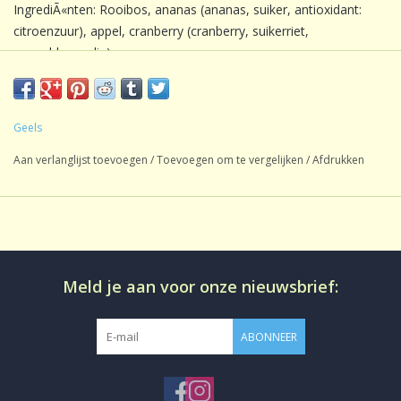
IngrediÃ«nten: Rooibos, ananas (ananas, suiker, antioxidant:
citroenzuur), appel, cranberry (cranberry, suikerriet,
zonnebloemolie), aroma.
Â
Geels
Inhoud:
1 kg
Aan verlanglijst toevoegen
/
Toevoegen om te vergelijken
/
Afdrukken
Soort thee:
Rooibos / Honeybush
Oorsprong:
SÃ¼dafrika
Smaak:
Gearomatiseerd
Gluten:
Glutenvrij
Meld je aan voor onze nieuwsbrief:
Lactose:
lactosevrij
Gezoet:
Geen
ABONNEER
CafeÃ¯neâ€¨:
CafeÃ¯nevrij
Productie:
conventioneel