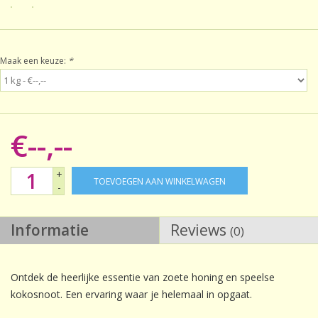
Sale!
Maak een keuze:
*
Laatste kans!
€--,--
+
TOEVOEGEN AAN WINKELWAGEN
-
Informatie
Reviews
(0)
Ontdek de heerlijke essentie van zoete honing en speelse
kokosnoot. Een ervaring waar je helemaal in opgaat.