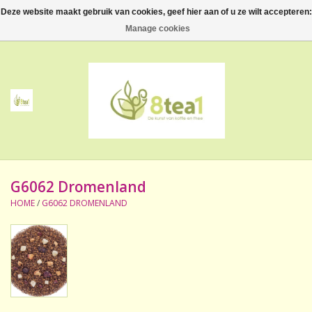
Deze website maakt gebruik van cookies, geef hier aan of u ze wilt accepteren:
0 Artikelen - €--,--
Manage cookies
Home
Thee
Koffie
G6062 Dromenland
Accessoires
HOME
/
G6062 DROMENLAND
NIEUW! Verpakte thee
BeppeDeli en 8tea1
Contact