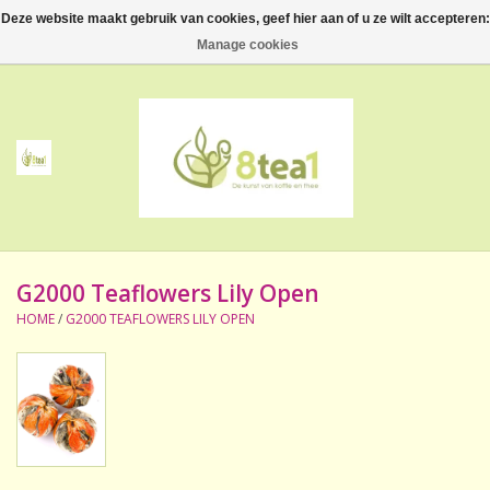
Deze website maakt gebruik van cookies, geef hier aan of u ze wilt accepteren:
0 Artikelen - €--,--
Manage cookies
Home
Thee
Koffie
G2000 Teaflowers Lily Open
Accessoires
HOME
/
G2000 TEAFLOWERS LILY OPEN
NIEUW! Verpakte thee
BeppeDeli en 8tea1
Contact