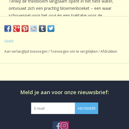
Terwijl de theebloem langzaam opent in het hete water,
ontvouwt zich een prachtig bloemenboeket – een waar
schouwspel voor het oog én een traktatie voor de
smaakpapillen.
De zachte, lichtzoete tonen van de groene thee versmelten
harmonieus met de delicate bloemige aroma’s van lelie. Het
Geels
resultaat is een frisse, verfijnde infusie met een vleugje
Aan verlanglijst toevoegen
/
Toevoegen om te vergelijken
/
Afdrukken
natuurlijke zoetheid en een serene, kalmerende afdronk.
Perfect om te genieten tijdens een bijzonder moment, of om
cadeau te geven als een luxe en betoverende thee-ervaring.
In een kilo gaan ca. 120 stuks.
Meld je aan voor onze nieuwsbrief:
ABONNEER