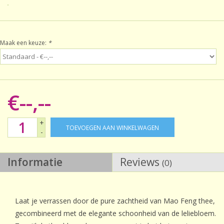
Sale!
Maak een keuze:
*
Laatste kans!
€--,--
+
TOEVOEGEN AAN WINKELWAGEN
-
Informatie
Reviews
(0)
Laat je verrassen door de pure zachtheid van Mao Feng thee,
gecombineerd met de elegante schoonheid van de leliebloem.