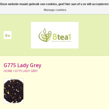
Deze website maakt gebruik van cookies, geef hier aan of u ze wilt accepteren:
0 Artikelen - €--,--
Manage cookies
Home
Thee
Koffie
G775 Lady Grey
Accessoires
HOME
/
G775 LADY GREY
NIEUW! Verpakte thee
BeppeDeli en 8tea1
Contact