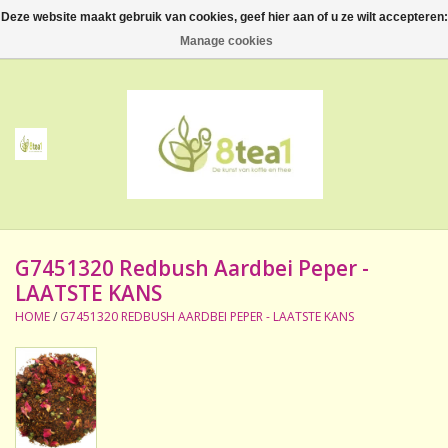
Deze website maakt gebruik van cookies, geef hier aan of u ze wilt accepteren:
0 Artikelen - €--,--
Manage cookies
Home
Thee
Koffie
G7451320 Redbush Aardbei Peper -
Accessoires
LAATSTE KANS
HOME
/
G7451320 REDBUSH AARDBEI PEPER - LAATSTE KANS
NIEUW! Verpakte thee
BeppeDeli en 8tea1
Contact