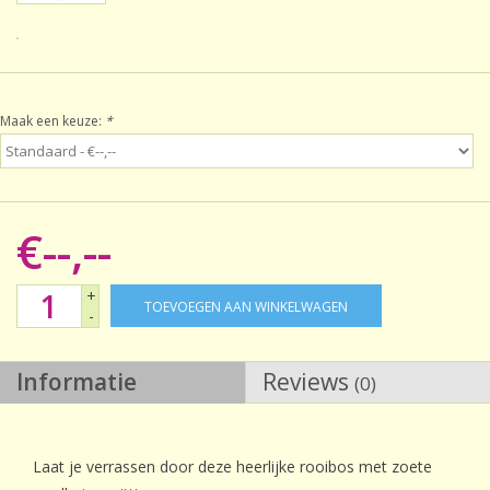
Sale!
Laatste kans!
Maak een keuze:
*
€--,--
+
TOEVOEGEN AAN WINKELWAGEN
-
Informatie
Reviews
(0)
Laat je verrassen door deze heerlijke rooibos met zoete