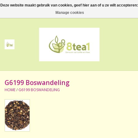
Deze website maakt gebruik van cookies, geef hier aan of u ze wilt accepteren:
0 Artikelen - €--,--
Manage cookies
Home
Thee
Koffie
G6199 Boswandeling
Accessoires
HOME
/
G6199 BOSWANDELING
NIEUW! Verpakte thee
BeppeDeli en 8tea1
Contact