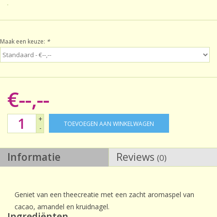
Sale!
Maak een keuze:
*
Laatste kans!
€--,--
+
TOEVOEGEN AAN WINKELWAGEN
-
Informatie
Reviews
(0)
Geniet van een theecreatie met een zacht aromaspel van
cacao, amandel en kruidnagel.
Ingrediënten