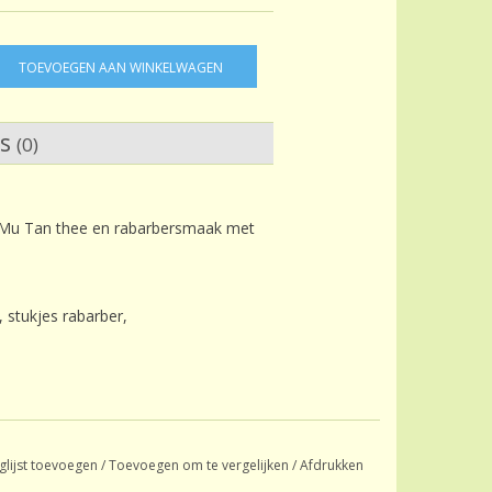
TOEVOEGEN AAN WINKELWAGEN
ws
(0)
i Mu Tan thee en rabarbersmaak met
, stukjes rabarber,
glijst toevoegen
/
Toevoegen om te vergelijken
/
Afdrukken