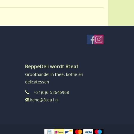
BeppeDeli wordt 8tea1
Groothandel in thee, koffie en
delicatessen
+31(0)6-52646968
irene@8tea1.nl