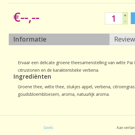
€--,--
+
-
Informatie
Revie
Ervaar een delicate groene theesamenstelling van witte Pa
citrustonen en de karakteristieke verbena.
Ingrediënten
Groene thee, witte thee, stukjes appel, verbena, citroengras
goudsbloembloesem, aroma, natuurlijk aroma.
Geels
Aan verlan