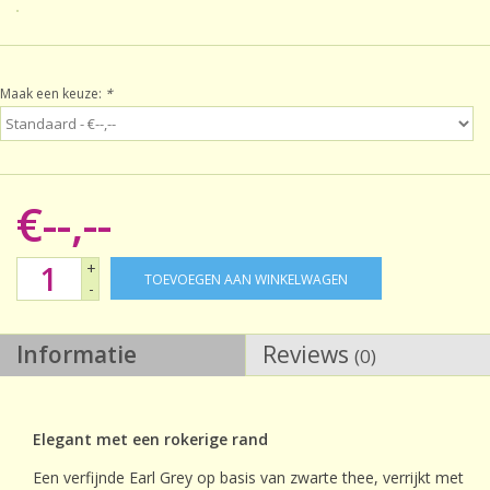
Sale!
Maak een keuze:
*
Laatste kans!
€--,--
+
TOEVOEGEN AAN WINKELWAGEN
-
Informatie
Reviews
(0)
Elegant met een rokerige rand
Een verfijnde Earl Grey op basis van zwarte thee, verrijkt met