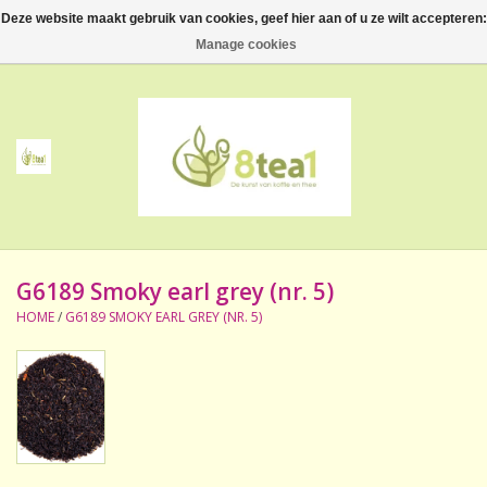
Deze website maakt gebruik van cookies, geef hier aan of u ze wilt accepteren:
0 Artikelen - €--,--
Manage cookies
Home
Thee
Koffie
G6189 Smoky earl grey (nr. 5)
Accessoires
HOME
/
G6189 SMOKY EARL GREY (NR. 5)
NIEUW! Verpakte thee
BeppeDeli en 8tea1
Contact