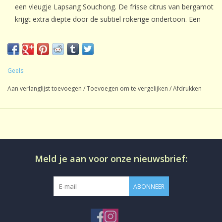
een vleugje Lapsang Souchong. De frisse citrus van bergamot
krijgt extra diepte door de subtiel rokerige ondertoon. Een
spannende draai aan een tijdloze klassieker – perfect voor wie
durft te ontdekken.
Ingredienten:
Geels
Zwarte thee, Lapsang Souchong, aroma.
Aan verlanglijst toevoegen
/
Toevoegen om te vergelijken
/
Afdrukken
Meld je aan voor onze nieuwsbrief:
ABONNEER